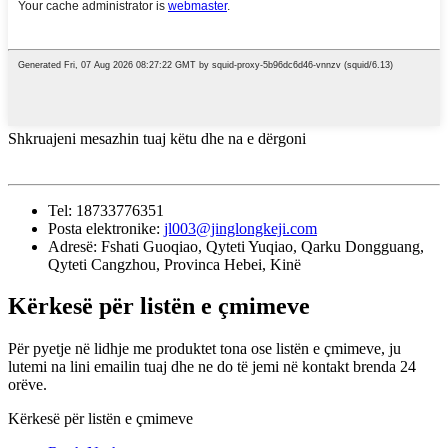
Shkruajeni mesazhin tuaj këtu dhe na e dërgoni
Tel:
18733776351
Posta elektronike:
jl003@jinglongkeji.com
Adresë:
Fshati Guoqiao, Qyteti Yuqiao, Qarku Dongguang,
Qyteti Cangzhou, Provinca Hebei, Kinë
Kërkesë për listën e çmimeve
Për pyetje në lidhje me produktet tona ose listën e çmimeve, ju
lutemi na lini emailin tuaj dhe ne do të jemi në kontakt brenda 24
orëve.
Kërkesë për listën e çmimeve