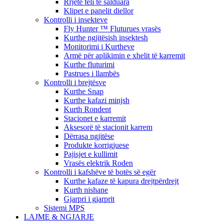
Rrjetë teli të salduara
Klipet e panelit diellor
Kontrolli i insekteve
Fly Hunter ™ Fluturues vrasës
Kurthe ngjitësish insektesh
Monitorimi i Kurtheve
Armë për aplikimin e xhelit të karremit
Kurthe fluturimi
Pastrues i llambës
Kontrolli i brejtësve
Kurthe Snap
Kurthe kafazi minjsh
Kurth Rondent
Stacionet e karremit
Aksesorë të stacionit karrem
Dërrasa ngjitëse
Produkte korrigjuese
Pajisjet e kullimit
Vrasës elektrik Roden
Kontrolli i kafshëve të botës së egër
Kurthe kafaze të kapura drejtpërdrejt
Kurth nishane
Gjarpri i gjarprit
Sistemi MPS
LAJME & NGJARJE