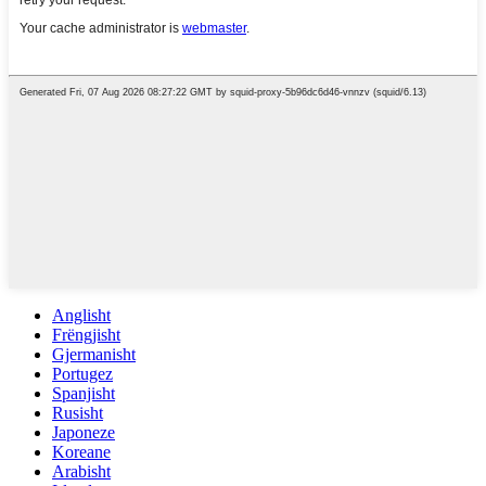
Anglisht
Frëngjisht
Gjermanisht
Portugez
Spanjisht
Rusisht
Japoneze
Koreane
Arabisht