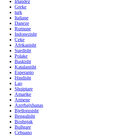
Irlandez
Greke
turk
Italiane
Daneze
Rumune
Indonezisht
Çeke
Afrikanisht
Suedisht
Polake
Baskisht
Katalanisht
Esperanto
Hindisht
Lao
Shqiptare
Amarike
Armene
Azerbajxhanas
Bjellorusisht
Bengalisht
Boshnjak
Bullgare
Cebuano