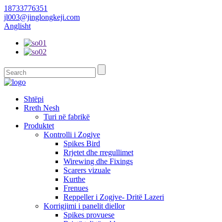
18733776351
jl003@jinglongkeji.com
Anglisht
Shtëpi
Rreth Nesh
Turi në fabrikë
Produktet
Kontrolli i Zogjve
Spikes Bird
Rrjetet dhe rregullimet
Wirewing dhe Fixings
Scarers vizuale
Kurthe
Frenues
Reppeller i Zogjve- Dritë Lazeri
Korrigjimi i panelit diellor
Spikes provuese