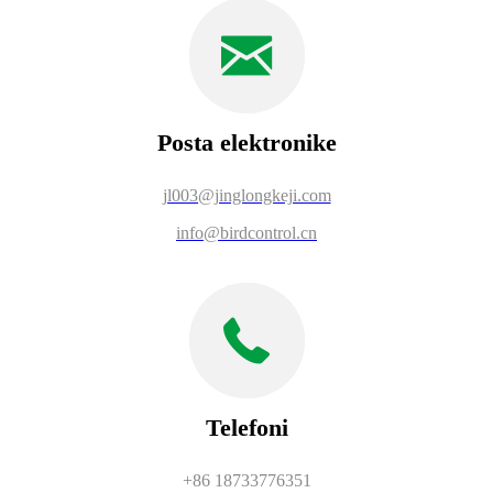
Posta elektronike
jl003@jinglongkeji.com
info@birdcontrol.cn
Telefoni
+86 18733776351