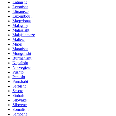
Latinisht
Letonisht
Lituaneze
Luxembou ..
Maqedonas
Malagasy
Malajzisht
Malajalameze
Malteze
Maori
Maratisht
Mongolisht
Burmanisht
Nepalisht
Norvegjeze
Pushto
Persisht
Punxhabi
Serbisht
Sesoto
Sinhala
Sllovake
Sllovene
Somalisht
Samoane