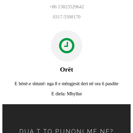
+86 13823529642
0317-5508170
Orët
E hënë-e shtunë: nga 8 e mëngjesit deri në ora 6 pasdite
E diela: Mbyllur
DUA T TO PUNONI ME NE?