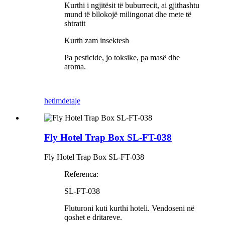
Kurthi i ngjitësit të buburrecit, ai gjithashtu
mund të bllokojë milingonat dhe mete të
shtratit
Kurth zam insektesh
Pa pesticide, jo toksike, pa masë dhe
aroma.
hetim
detaje
Fly Hotel Trap Box SL-FT-038
Fly Hotel Trap Box SL-FT-038
Referenca:
SL-FT-038
Fluturoni kuti kurthi hoteli. Vendoseni në
qoshet e dritareve.