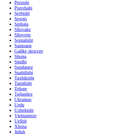
Persisht
Punxhabi
Serbisht
Sesoto
Sinhala
Sllovake
Sllovene
Somalisht
Samoane
Galike skoceze
Shona
Sindhi
Sundanez
Suahilisht
Taxhikisht
Tamilisht
Teluge
Tajlandez
Ukrainas
Urdu
Uzbekisht
Vietnameze
Uellsit
Xhosa
Jidish