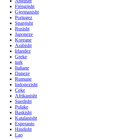
Anglisht
Frëngjisht
Gjermanisht
Portugez
Spanjisht
Rusisht
Japoneze
Koreane
Arabisht
Irlandez
Greke
turk
Italiane
Daneze
Rumune
Indonezisht
Çeke
Afrikanisht
Suedisht
Polake
Baskisht
Katalanisht
Esperanto
Hindisht
Lao