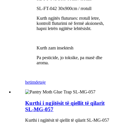
SL-FT-042 30x900cm / rrotull
Kurth ngjitës fluturues: rrotull letre,
kontroll fluturimi në fermë aksionesh,
hapni letrën ngjitëse lehtësisht.
Kurth zam insektesh
Pa pesticide, jo toksike, pa masë dhe
aroma.
hetim
detaje
Kurthi i ngjitësit të qiellit të qilarit
SL-MG-057
Kurthi i ngjitësit të qiellit të qilarit SL-MG-057