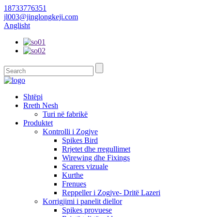
18733776351
jl003@jinglongkeji.com
Anglisht
Shtëpi
Rreth Nesh
Turi në fabrikë
Produktet
Kontrolli i Zogjve
Spikes Bird
Rrjetet dhe rregullimet
Wirewing dhe Fixings
Scarers vizuale
Kurthe
Frenues
Reppeller i Zogjve- Dritë Lazeri
Korrigjimi i panelit diellor
Spikes provuese