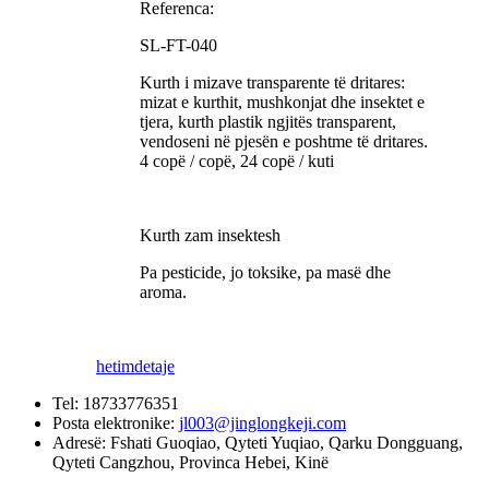
Referenca:
SL-FT-040
Kurth i mizave transparente të dritares:
mizat e kurthit, mushkonjat dhe insektet e
tjera, kurth plastik ngjitës transparent,
vendoseni në pjesën e poshtme të dritares.
4 copë / copë, 24 copë / kuti
Kurth zam insektesh
Pa pesticide, jo toksike, pa masë dhe
aroma.
hetim
detaje
Tel:
18733776351
Posta elektronike:
jl003@jinglongkeji.com
Adresë:
Fshati Guoqiao, Qyteti Yuqiao, Qarku Dongguang,
Qyteti Cangzhou, Provinca Hebei, Kinë