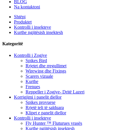
BLOG
Na kontaktoni
Shtëpi
Produktet
Kontrolli i insekteve
Kurthe ngjitësish insektesh
Kategoritë
Kontrolli i Zogjve
Spikes Bird
Rrjetet dhe rregullimet
Wirewing dhe Fixings
Scarers vizuale
Kurthe
Frenues
Reppeller i Zogjve- Dritë Lazeri
Korrigjimi i panelit diellor
Spikes provuese
Rrjetë teli të salduara
Klipet e panelit diellor
Kontrolli i insekteve
Fly Hunter ™ Fluturues vrasës
Kurthe ngjitësish insektesh