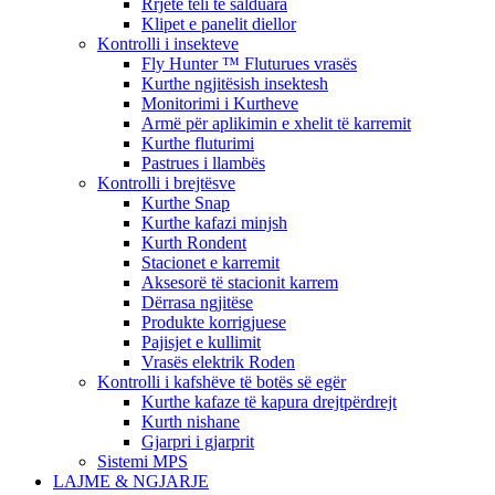
Rrjetë teli të salduara
Klipet e panelit diellor
Kontrolli i insekteve
Fly Hunter ™ Fluturues vrasës
Kurthe ngjitësish insektesh
Monitorimi i Kurtheve
Armë për aplikimin e xhelit të karremit
Kurthe fluturimi
Pastrues i llambës
Kontrolli i brejtësve
Kurthe Snap
Kurthe kafazi minjsh
Kurth Rondent
Stacionet e karremit
Aksesorë të stacionit karrem
Dërrasa ngjitëse
Produkte korrigjuese
Pajisjet e kullimit
Vrasës elektrik Roden
Kontrolli i kafshëve të botës së egër
Kurthe kafaze të kapura drejtpërdrejt
Kurth nishane
Gjarpri i gjarprit
Sistemi MPS
LAJME & NGJARJE