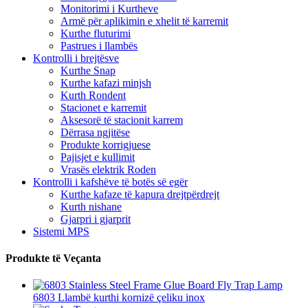
Monitorimi i Kurtheve
Armë për aplikimin e xhelit të karremit
Kurthe fluturimi
Pastrues i llambës
Kontrolli i brejtësve
Kurthe Snap
Kurthe kafazi minjsh
Kurth Rondent
Stacionet e karremit
Aksesorë të stacionit karrem
Dërrasa ngjitëse
Produkte korrigjuese
Pajisjet e kullimit
Vrasës elektrik Roden
Kontrolli i kafshëve të botës së egër
Kurthe kafaze të kapura drejtpërdrejt
Kurth nishane
Gjarpri i gjarprit
Sistemi MPS
Produkte të Veçanta
6803 Llambë kurthi kornizë çeliku inox