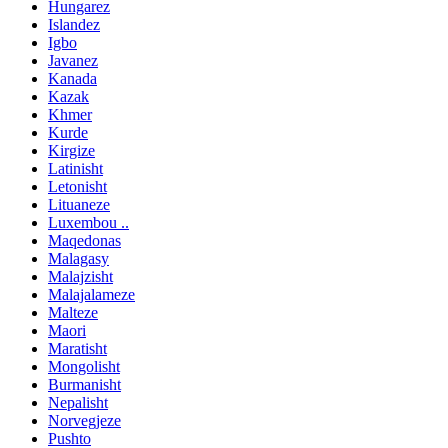
Hungarez
Islandez
Igbo
Javanez
Kanada
Kazak
Khmer
Kurde
Kirgize
Latinisht
Letonisht
Lituaneze
Luxembou ..
Maqedonas
Malagasy
Malajzisht
Malajalameze
Malteze
Maori
Maratisht
Mongolisht
Burmanisht
Nepalisht
Norvegjeze
Pushto