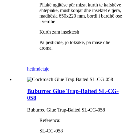
Pllakë ngjitëse për mizat kurth të kafshëve
shtëpiake, mushkonjat dhe insektet e tjera,
madhësia 650x220 mm, bordi i bardhë ose
i verdhë
Kurth zam insektesh
Pa pesticide, jo toksike, pa masë dhe
aroma.
hetim
detaje
Buburrec Glue Trap-Baited SL-CG-
058
Buburrec Glue Trap-Baited SL-CG-058
Referenca:
SL-CG-058