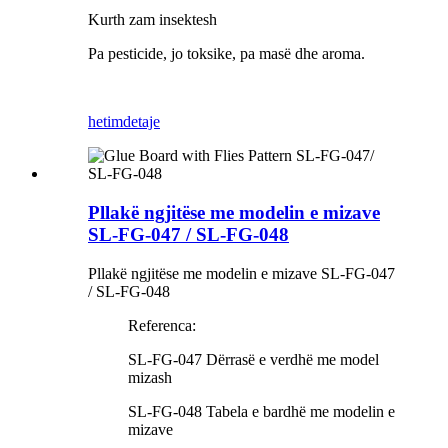
Kurth zam insektesh
Pa pesticide, jo toksike, pa masë dhe aroma.
hetim
detaje
Pllakë ngjitëse me modelin e mizave
SL-FG-047 / SL-FG-048
Pllakë ngjitëse me modelin e mizave SL-FG-047
/ SL-FG-048
Referenca:
SL-FG-047 Dërrasë e verdhë me model
mizash
SL-FG-048 Tabela e bardhë me modelin e
mizave