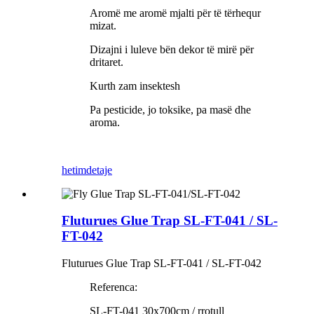
Aromë me aromë mjalti për të tërhequr
mizat.
Dizajni i luleve bën dekor të mirë për
dritaret.
Kurth zam insektesh
Pa pesticide, jo toksike, pa masë dhe
aroma.
hetim
detaje
Fluturues Glue Trap SL-FT-041 / SL-
FT-042
Fluturues Glue Trap SL-FT-041 / SL-FT-042
Referenca:
SL-FT-041 30x700cm / rrotull