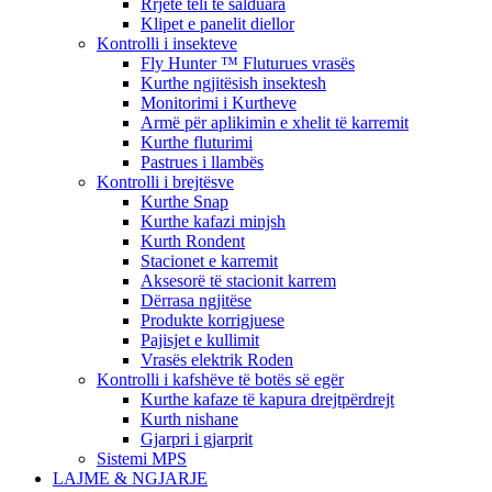
Rrjetë teli të salduara
Klipet e panelit diellor
Kontrolli i insekteve
Fly Hunter ™ Fluturues vrasës
Kurthe ngjitësish insektesh
Monitorimi i Kurtheve
Armë për aplikimin e xhelit të karremit
Kurthe fluturimi
Pastrues i llambës
Kontrolli i brejtësve
Kurthe Snap
Kurthe kafazi minjsh
Kurth Rondent
Stacionet e karremit
Aksesorë të stacionit karrem
Dërrasa ngjitëse
Produkte korrigjuese
Pajisjet e kullimit
Vrasës elektrik Roden
Kontrolli i kafshëve të botës së egër
Kurthe kafaze të kapura drejtpërdrejt
Kurth nishane
Gjarpri i gjarprit
Sistemi MPS
LAJME & NGJARJE