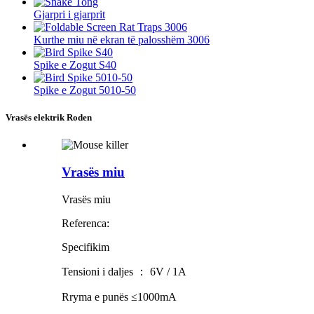
Gjarpri i gjarprit
Kurthe miu në ekran të palosshëm 3006
Spike e Zogut S40
Spike e Zogut 5010-50
Vrasës elektrik Roden
Vrasës miu
Vrasës miu
Referenca:
Specifikim
Tensioni i daljes ： 6V / 1A
Rryma e punës ≤1000mA