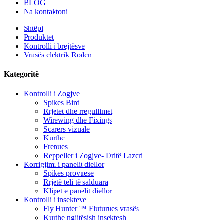
BLOG
Na kontaktoni
Shtëpi
Produktet
Kontrolli i brejtësve
Vrasës elektrik Roden
Kategoritë
Kontrolli i Zogjve
Spikes Bird
Rrjetet dhe rregullimet
Wirewing dhe Fixings
Scarers vizuale
Kurthe
Frenues
Reppeller i Zogjve- Dritë Lazeri
Korrigjimi i panelit diellor
Spikes provuese
Rrjetë teli të salduara
Klipet e panelit diellor
Kontrolli i insekteve
Fly Hunter ™ Fluturues vrasës
Kurthe ngjitësish insektesh