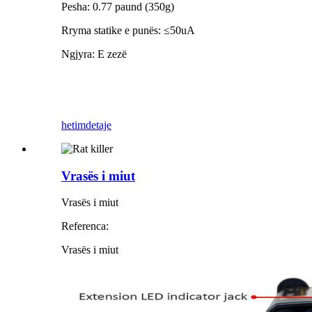
Pesha: 0.77 paund (350g)
Rryma statike e punës: ≤50uA
Ngjyra: E zezë
hetim
detaje
Vrasës i miut
Vrasës i miut
Referenca:
Vrasës i miut