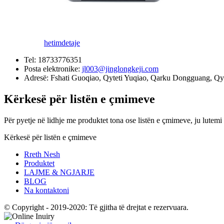
hetim
detaje
Tel:
18733776351
Posta elektronike:
jl003@jinglongkeji.com
Adresë:
Fshati Guoqiao, Qyteti Yuqiao, Qarku Dongguang, Qy
Kërkesë për listën e çmimeve
Për pyetje në lidhje me produktet tona ose listën e çmimeve, ju lutemi 
Kërkesë për listën e çmimeve
Rreth Nesh
Produktet
LAJME & NGJARJE
BLOG
Na kontaktoni
© Copyright - 2019-2020: Të gjitha të drejtat e rezervuara.