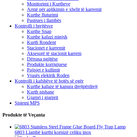
Monitorimi i Kurtheve
Armë për aplikimin e xhelit të karremit
Kurthe fluturimi
Pastrues i llambës
Kontrolli i brejtësve
Kurthe Snap
Kurthe kafazi minjsh
Kurth Rondent
Stacionet e karremit
Aksesorë të stacionit karrem
Dërrasa ngjitëse
Produkte korrigjuese
Pajisjet e kullimit
Vrasës elektrik Roden
Kontrolli i kafshëve të botës së egër
Kurthe kafaze të kapura drejtpërdrejt
Kurth nishane
Gjarpri i gjarprit
Sistemi MPS
Produkte të Veçanta
6803 Llambë kurthi kornizë çeliku inox