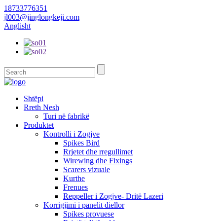
18733776351
jl003@jinglongkeji.com
Anglisht
Shtëpi
Rreth Nesh
Turi në fabrikë
Produktet
Kontrolli i Zogjve
Spikes Bird
Rrjetet dhe rregullimet
Wirewing dhe Fixings
Scarers vizuale
Kurthe
Frenues
Reppeller i Zogjve- Dritë Lazeri
Korrigjimi i panelit diellor
Spikes provuese